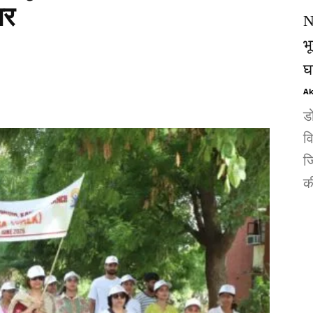
सर
N
भ
घ
Ak
ड
व
जि
की