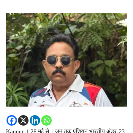
Kanpur । 28 मई से 1 जून तक ए​शियन भारतीय अंडर-23