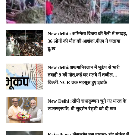
New delhi : अभिनेता विजय की रैली में भगदड़,
36 लोगों की मौत की आशंका,पीएम ने जताया
दुःख
New delhi:अफगानिस्तान में भूकंप से भारी
तबाही 9 की मौत,कई घर मलबे में तब्दील…
दिल्ली-NCR तक महसूस हुए झटके
New Delhi :सीपी राधाकृष्णन चुने गए भारत के
उपराष्ट्रपति, बी सुदर्शन रेड्डी को दी मात
Rajasthan : जैसलमेर बस हादसा: चंद सेकंड में