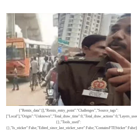
{"remix_data":[],"remix_entry_point":"challenges","source_tags":
["local"],"origin":"unknown","total_draw_time":0,"total_draw_actions":0,"layers_used
{},"tools_used":
{},"is_sticker":false,"edited_since_last_sticker_save":false,"containsFTESticker":false