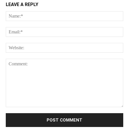
LEAVE A REPLY
Na
Ema
Web
Comment: