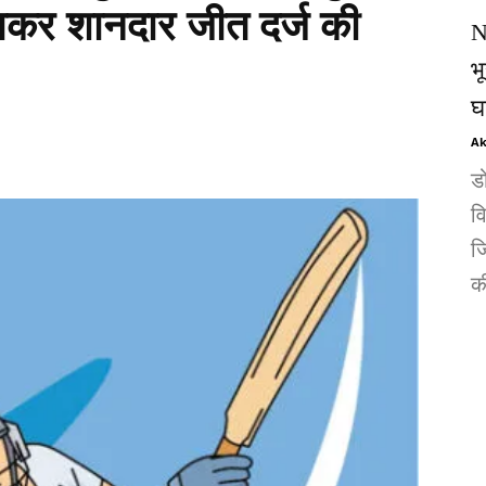
राकर शानदार जीत दर्ज की
N
भ
घ
Ak
ड
व
जि
की