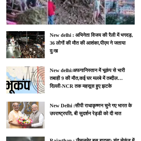
New delhi : अभिनेता विजय की रैली में भगदड़,
36 लोगों की मौत की आशंका,पीएम ने जताया
दुःख
New delhi:अफगानिस्तान में भूकंप से भारी
तबाही 9 की मौत,कई घर मलबे में तब्दील…
दिल्ली-NCR तक महसूस हुए झटके
New Delhi :सीपी राधाकृष्णन चुने गए भारत के
उपराष्ट्रपति, बी सुदर्शन रेड्डी को दी मात
Rajasthan : जैसलमेर बस हादसा: चंद सेकंड में