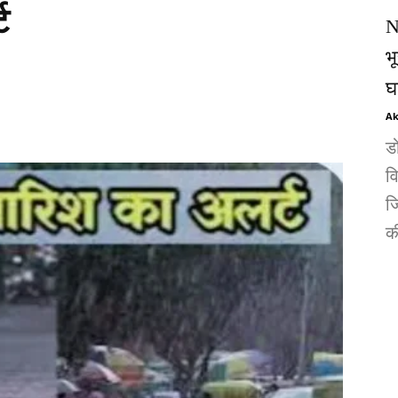
ट
N
भ
घ
Ak
ड
व
जि
की