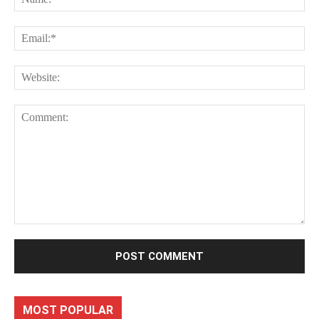
Ema
Web
Comment:
MOST POPULAR