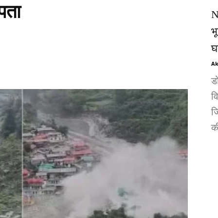
पता
N
भ
घ
Ak
ड
व
जि
की