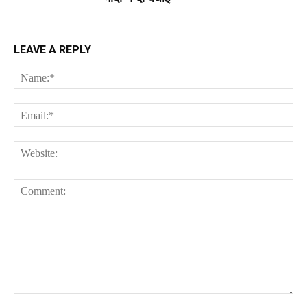
LEAVE A REPLY
Na
Ema
Web
Comment: