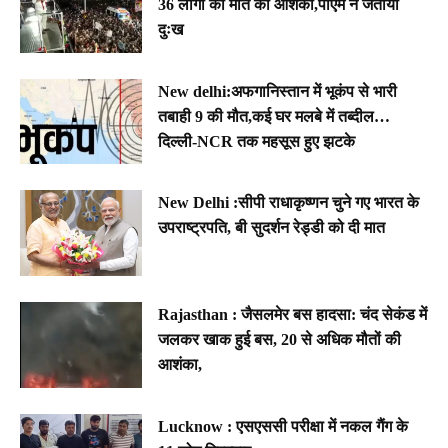
36 लोगों की मौत की आशंका,पीएम ने जताया
दुःख
New delhi:अफगानिस्तान में भूकंप से भारी
तबाही 9 की मौत,कई घर मलबे में तब्दील…
दिल्ली-NCR तक महसूस हुए झटके
New Delhi :सीपी राधाकृष्णन चुने गए भारत के
उपराष्ट्रपति, बी सुदर्शन रेड्डी को दी मात
Rajasthan : जैसलमेर बस हादसा: चंद सेकंड में
जलकर खाक हुई बस, 20 से अधिक मौतों की
आशंका,
Lucknow : एसएससी परीक्षा में नकल गैंग के