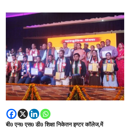
बी0 एन0 एस0 डी0 शिक्षा निकेतन इण्टर कॉलेज,में