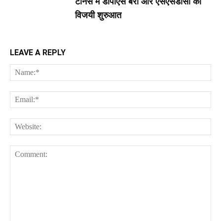
टेनिस में डीपीएस बर्रा और एसएसडीसी की
विजयी शुरुआत
LEAVE A REPLY
Na
Ema
Web