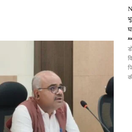
N
भ
घ
Ak
ड
व
जि
की