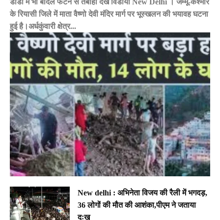
डोडा में भी बादल फटने से तबाही देखे विडीयो New Delhi । जम्मू-कश्मीर
के रियासी जिले में माता वैष्णो देवी मंदिर मार्ग पर भूस्खलन की भयावह घटना
हुई है।अर्धकुंवारी क्षेत्र...
New delhi : अभिनेता विजय की रैली में भगदड़,
36 लोगों की मौत की आशंका,पीएम ने जताया
दुःख