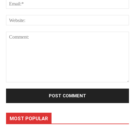
Ema
Web
Comment:
MOST POPULAR