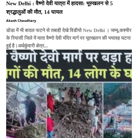
New Delhi : वैष्णो देवी यात्रा में हादसा: भूस्खलन से 5
श्रद्धालुओं की मौत, 14 घायल
Akash Chaudhary
डोडा में भी बादल फटने से तबाही देखे विडीयो New Delhi । जम्मू-कश्मीर
के रियासी जिले में माता वैष्णो देवी मंदिर मार्ग पर भूस्खलन की भयावह घटना
हुई है।अर्धकुंवारी क्षेत्र...