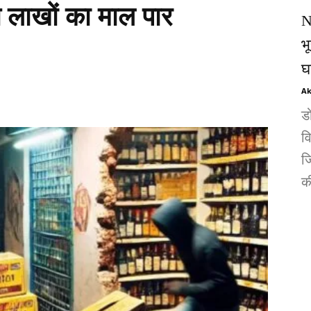
े लाखों का माल पार
N
भ
घ
Ak
ड
व
जि
की