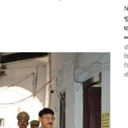
N
भ
घ
Ak
ड
व
जि
की