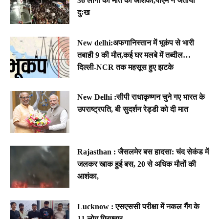
36 लोगों की मौत की आशंका,पीएम ने जताया
दुःख
New delhi:अफगानिस्तान में भूकंप से भारी
तबाही 9 की मौत,कई घर मलबे में तब्दील…
दिल्ली-NCR तक महसूस हुए झटके
New Delhi :सीपी राधाकृष्णन चुने गए भारत के
उपराष्ट्रपति, बी सुदर्शन रेड्डी को दी मात
Rajasthan : जैसलमेर बस हादसा: चंद सेकंड में
जलकर खाक हुई बस, 20 से अधिक मौतों की
आशंका,
Lucknow : एसएससी परीक्षा में नकल गैंग के
11 लोग गिरफ्तार