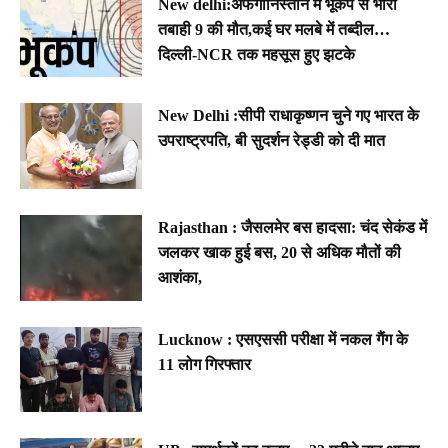
New delhi:अफगानिस्तान में भूकंप से भारी
तबाही 9 की मौत,कई घर मलबे में तब्दील…
दिल्ली-NCR तक महसूस हुए झटके
New Delhi :सीपी राधाकृष्णन चुने गए भारत के
उपराष्ट्रपति, बी सुदर्शन रेड्डी को दी मात
Rajasthan : जैसलमेर बस हादसा: चंद सेकंड में
जलकर खाक हुई बस, 20 से अधिक मौतों की
आशंका,
Lucknow : एसएससी परीक्षा में नकल गैंग के
11 लोग गिरफ्तार