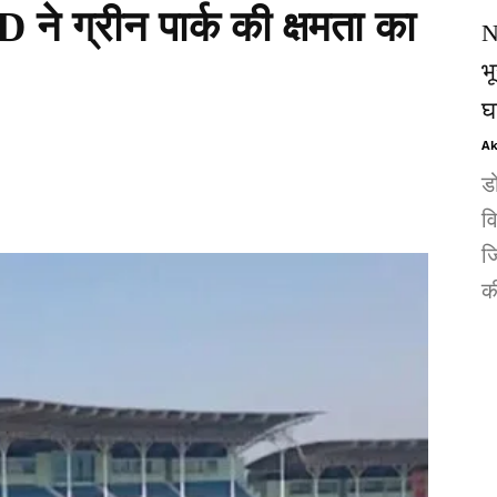
ने ग्रीन पार्क की क्षमता का
N
भ
घ
Ak
ड
व
जि
की