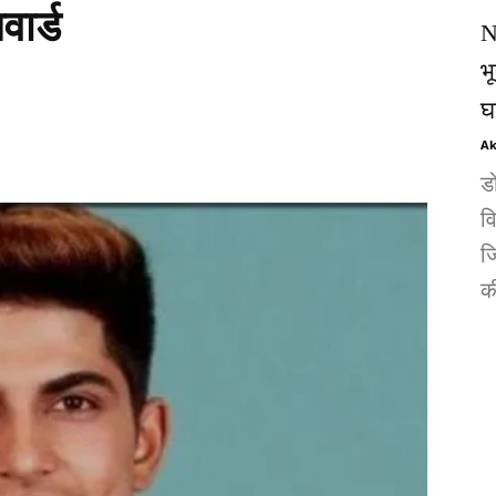
वार्ड
N
भ
घ
Ak
ड
व
जि
की