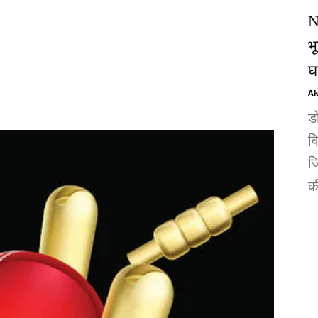
N
भ
घ
Ak
ड
व
जि
की