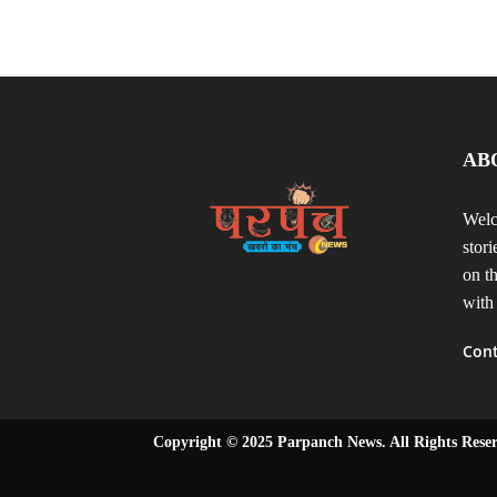
AB
Welc
stor
on t
with
Cont
Copyright © 2025 Parpanch News. All Rights Rese