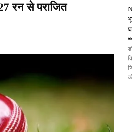
27 रन से पराजित
N
भ
घ
Ak
ड
व
जि
की