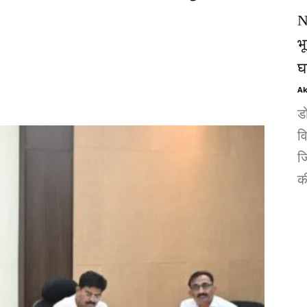
N
भ
घ
Ak
ड
व
जि
की