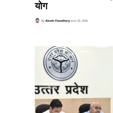
योग
By
Akash Chaudhary
June 20, 2026