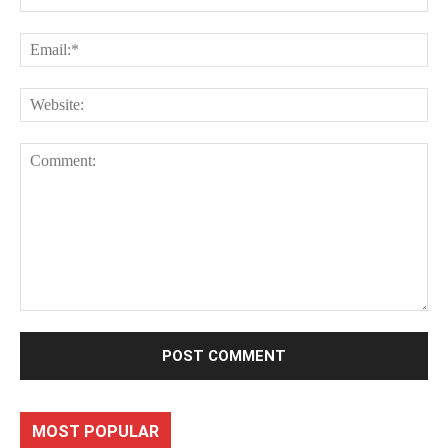
Ema
Web
Comment:
MOST POPULAR