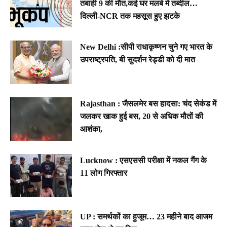
तबाही 9 की मौत,कई घर मलबे में तब्दील…
दिल्ली-NCR तक महसूस हुए झटके
New Delhi :सीपी राधाकृष्णन चुने गए भारत के
उपराष्ट्रपति, बी सुदर्शन रेड्डी को दी मात
Rajasthan : जैसलमेर बस हादसा: चंद सेकंड में
जलकर खाक हुई बस, 20 से अधिक मौतों की
आशंका,
Lucknow : एसएससी परीक्षा में नकल गैंग के
11 लोग गिरफ्तार
UP : समर्थकों का हुजूम… 23 महीने बाद आजम