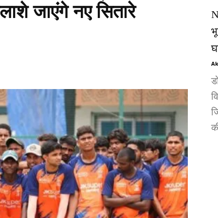
लाशे जाएंगे नए सितारे
N
भ
घ
Ak
ड
व
जि
की