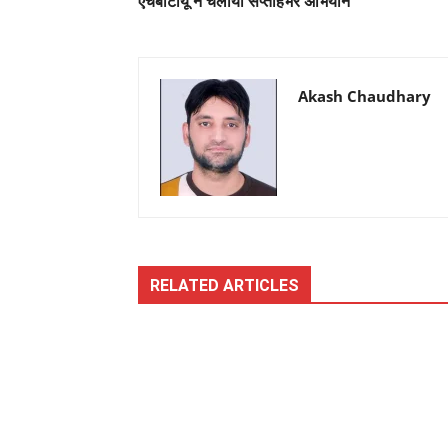
एचबीटीयू ने चलाया सप्ताहभर अभियान
Akash Chaudhary
RELATED ARTICLES