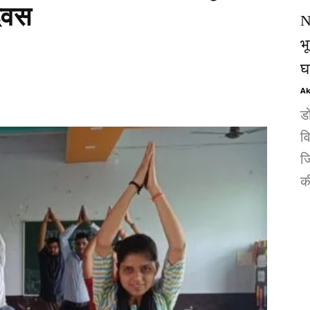
दिवस
N
भ
घ
Ak
ड
व
जि
की