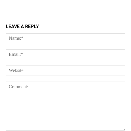
LEAVE A REPLY
Na
Ema
Web