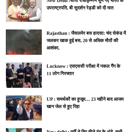
New Delhi :सीपी राधाकृष्णन चुने गए भारत के
उपराष्ट्रपति, बी सुदर्शन रेड्डी को दी मात
Rajasthan : जैसलमेर बस हादसा: चंद सेकंड में
जलकर खाक हुई बस, 20 से अधिक मौतों की
आशंका,
Lucknow : एसएससी परीक्षा में नकल गैंग के
11 लोग गिरफ्तार
UP : समर्थकों का हुजूम… 23 महीने बाद आजम
खान जेल से हुए रिहा
New delhi : मुर्गी ने दिए नीले रंग के अंडे, सभी