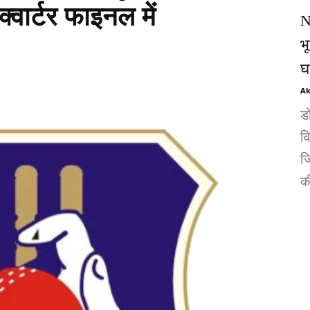
्वार्टर फाइनल में
N
भ
घ
Ak
ड
व
जि
की