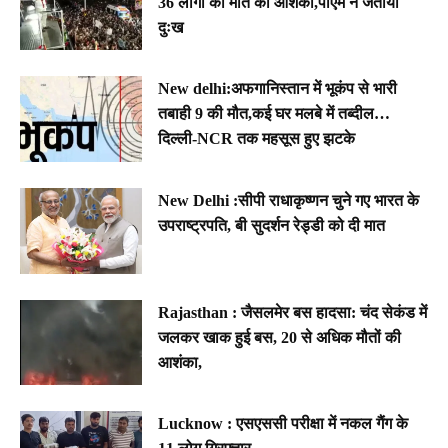
36 लोगों की मौत की आशंका,पीएम ने जताया
दुःख
New delhi:अफगानिस्तान में भूकंप से भारी
तबाही 9 की मौत,कई घर मलबे में तब्दील…
दिल्ली-NCR तक महसूस हुए झटके
New Delhi :सीपी राधाकृष्णन चुने गए भारत के
उपराष्ट्रपति, बी सुदर्शन रेड्डी को दी मात
Rajasthan : जैसलमेर बस हादसा: चंद सेकंड में
जलकर खाक हुई बस, 20 से अधिक मौतों की
आशंका,
Lucknow : एसएससी परीक्षा में नकल गैंग के