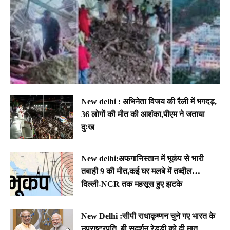
New delhi : अभिनेता विजय की रैली में भगदड़,
36 लोगों की मौत की आशंका,पीएम ने जताया
दुःख
New delhi:अफगानिस्तान में भूकंप से भारी
तबाही 9 की मौत,कई घर मलबे में तब्दील…
दिल्ली-NCR तक महसूस हुए झटके
New Delhi :सीपी राधाकृष्णन चुने गए भारत के
उपराष्ट्रपति, बी सुदर्शन रेड्डी को दी मात