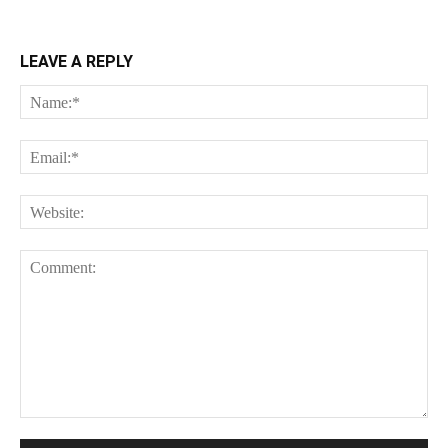
LEAVE A REPLY
Na
Ema
Web
Comment: