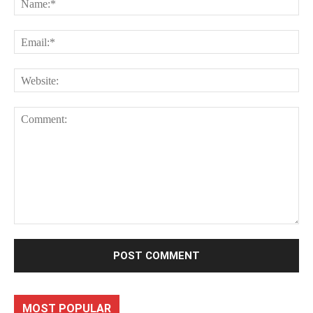
Ema
Web
Comment:
MOST POPULAR