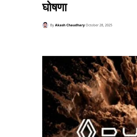
घोषणा
By
Akash Chaudhary
October 28, 2025