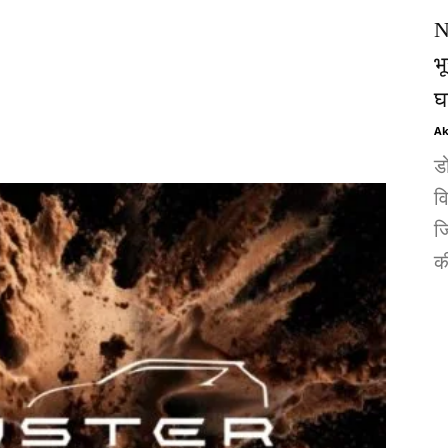
N
भ
घ
Ak
ड
व
जि
की