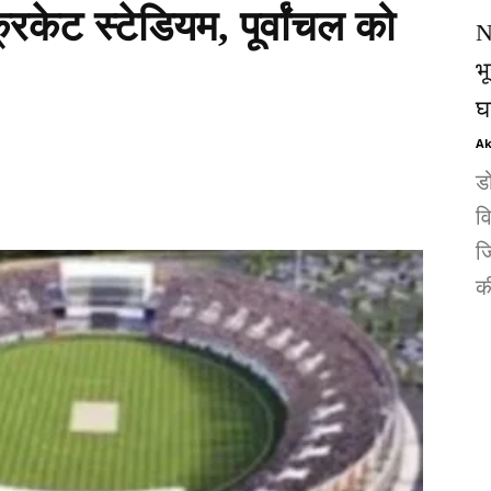
केट स्टेडियम, पूर्वांचल को
N
भ
घ
Ak
ड
व
जि
की