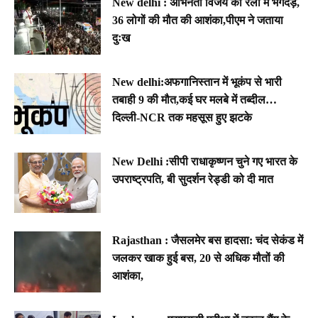
New delhi : अभिनेता विजय की रैली में भगदड़,
36 लोगों की मौत की आशंका,पीएम ने जताया
दुःख
New delhi:अफगानिस्तान में भूकंप से भारी
तबाही 9 की मौत,कई घर मलबे में तब्दील…
दिल्ली-NCR तक महसूस हुए झटके
New Delhi :सीपी राधाकृष्णन चुने गए भारत के
उपराष्ट्रपति, बी सुदर्शन रेड्डी को दी मात
Rajasthan : जैसलमेर बस हादसा: चंद सेकंड में
जलकर खाक हुई बस, 20 से अधिक मौतों की
आशंका,