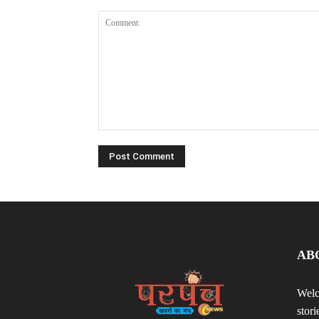
Comment:
AB
Welc
stor