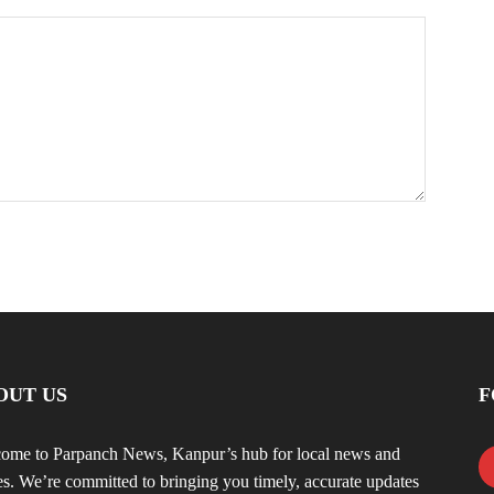
OUT US
F
ome to Parpanch News, Kanpur’s hub for local news and
ies. We’re committed to bringing you timely, accurate updates