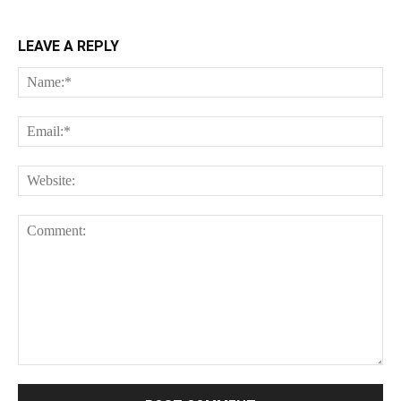
LEAVE A REPLY
Na
Ema
Web
Comment: