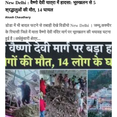
New Delhi : वैष्णो देवी यात्रा में हादसा: भूस्खलन से 5
श्रद्धालुओं की मौत, 14 घायल
Akash Chaudhary
डोडा में भी बादल फटने से तबाही देखे विडीयो New Delhi । जम्मू-कश्मीर
के रियासी जिले में माता वैष्णो देवी मंदिर मार्ग पर भूस्खलन की भयावह घटना
हुई है।अर्धकुंवारी क्षेत्र...