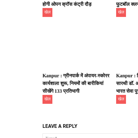
होगी ओपन क्रॉस कंट्री दौड़
फुटबॉल क्लस
खेल
खेल
Kanpur : ग्रीनपार्क में अंपायर-स्कोरर
Kanpur : ख
कार्यशाला शुरू, नियमों की बारीकियां
सारथी डॉ. अ
सीखेंगे 133 प्रतिभागी
भारत सेवा पु
खेल
खेल
LEAVE A REPLY