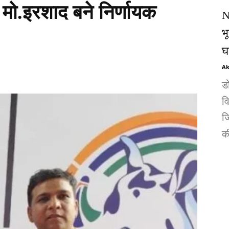
 मो.इरशाद बने निर्णायक
N
भ
घ
Ak
ड
व
जि
की