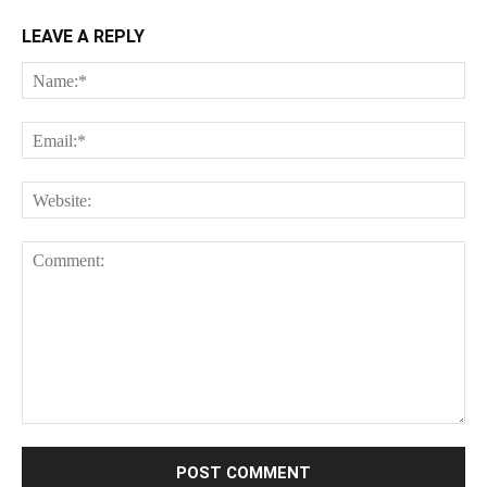
LEAVE A REPLY
Na
Ema
Web
Comment: