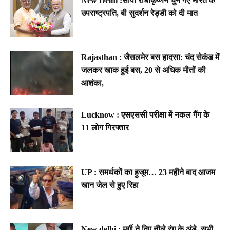
New Delhi :सीपी राधाकृष्णन चुने गए भारत के
उपराष्ट्रपति, बी सुदर्शन रेड्डी को दी मात
Rajasthan : जैसलमेर बस हादसा: चंद सेकंड में
जलकर खाक हुई बस, 20 से अधिक मौतों की
आशंका,
Lucknow : एसएससी परीक्षा में नकल गैंग के
11 लोग गिरफ्तार
UP : समर्थकों का हुजूम… 23 महीने बाद आजम
खान जेल से हुए रिहा
New delhi : मुर्गी ने दिए नीले रंग के अंडे, सभी