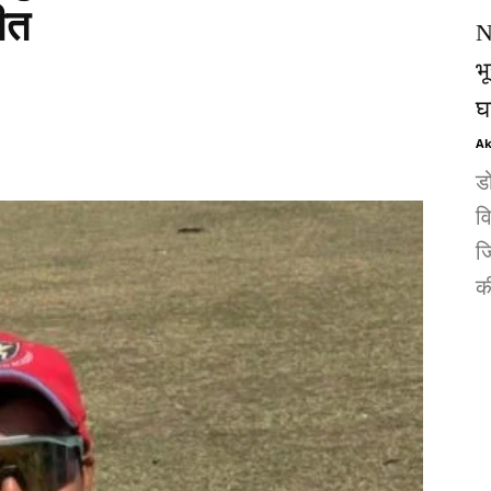
ीत
N
भ
घ
Ak
ड
व
जि
की