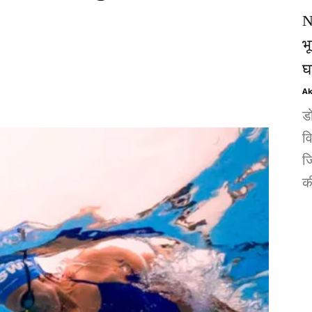
N
भ
घ
Ak
ड
व
जि
की