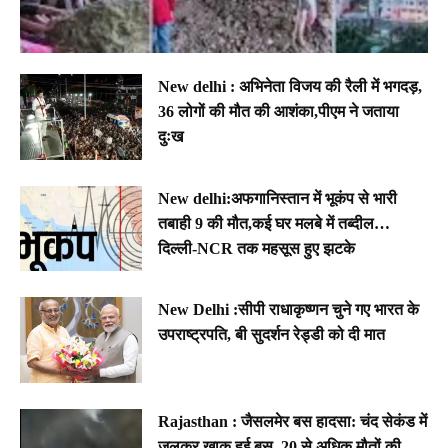
New delhi : अभिनेता विजय की रैली में भगदड़,
36 लोगों की मौत की आशंका,पीएम ने जताया
दुःख
New delhi:अफगानिस्तान में भूकंप से भारी
तबाही 9 की मौत,कई घर मलबे में तब्दील…
दिल्ली-NCR तक महसूस हुए झटके
New Delhi :सीपी राधाकृष्णन चुने गए भारत के
उपराष्ट्रपति, बी सुदर्शन रेड्डी को दी मात
Rajasthan : जैसलमेर बस हादसा: चंद सेकंड में
जलकर खाक हुई बस, 20 से अधिक मौतों की