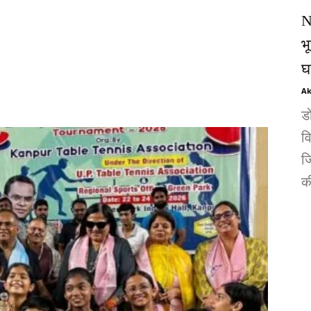
N
भ
घ
Ak
ड
व
जि
की