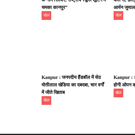
चमका कानपुर”
आर्यन जुयाल
खेल
खेल
Kanpur : जनपदीय हैंडबॉल में सेठ
Kanpur : 15
मोतीलाल खेडिया का दबदबा, चार वर्गों
होगी ओपन क्
में जीते खिताब
खेल
खेल