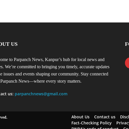
OUT US
F
ome to Parpanch News, Kanpur’s hub for local news and
ies. We’re committed to bringing you timely, accurate updates
he issues and events shaping our community. Stay connected
 Parpanch News—where every story matters.
act us:
parpanchnews@gmail.com
About Us
Contact us
Disc
rved.
Fact-Checking Policy
Privac
DNPA’s code of conduct
Co