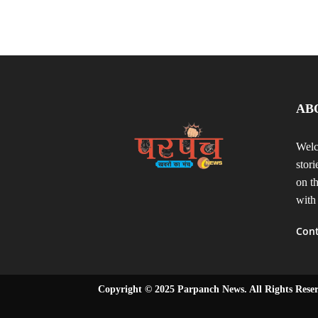
AB
Welc
stor
on t
with
Cont
Copyright © 2025 Parpanch News. All Rights Rese