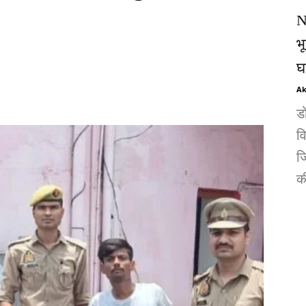
N
भ
घ
Ak
ड
व
जि
की