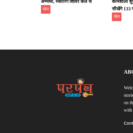
अभ्यर्थी, स्कोरिंग शिविर कल से
कार्यशाला शु
सीखेंगे 133 
खेल
खेल
AB
Welc
stor
on t
with
Cont