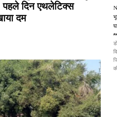
 पहले दिन एथलेटिक्स
N
दिखाया दम
भ
घ
Ak
ड
व
जि
की